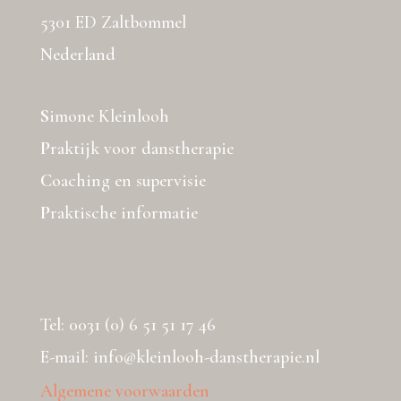
5301 ED Zaltbommel
Nederland
S
imone Kleinlooh
P
raktijk voor danstherapie
C
oaching en supervisie
P
raktische informatie
Tel: 0031 (0) 6 51 51 17 46
E-mail: info@kleinlooh-danstherapie.nl
Algemene voorwaarden